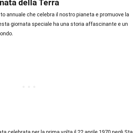
rnata della Terra
nto annuale che celebra il nostro pianeta e promuove la
ta giornata speciale ha una storia affascinante e un
mondo.
ta celebrata per la prima volta il 22 aprile 1970 negli Sta