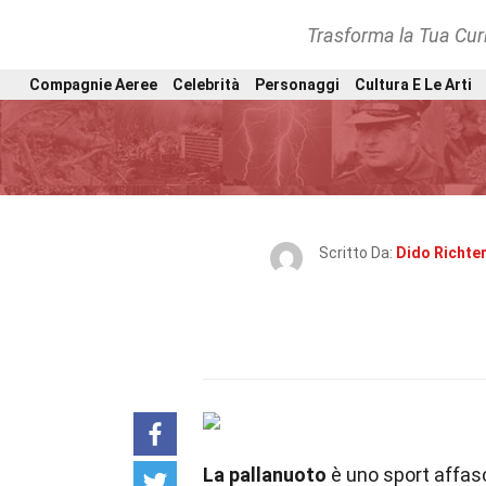
Trasforma la Tua Curi
Compagnie Aeree
Celebrità
Personaggi
Cultura E Le Arti
Scritto Da:
Dido Richte
La pallanuoto
è uno sport affas