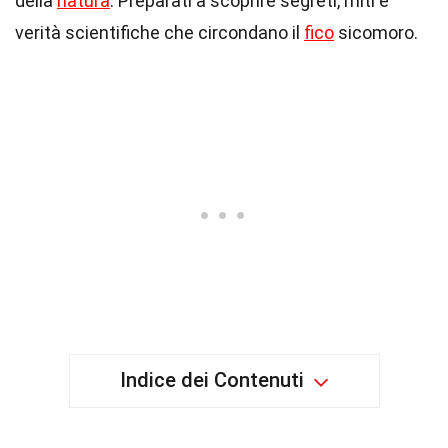
della
natura
. Preparati a scoprire segreti, miti e
verità scientifiche che circondano il
fico
sicomoro.
Indice dei Contenuti