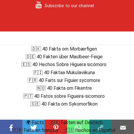
Subscribe to our channel
🇩🇰 40 Fakta om Morbærfigen
🇩🇪 40 Fakten über Maulbeer-Feige
🇪🇸 40 Hechos Sobre Higuera sicómoro
🇫🇮 40 Faktaa Mukulaviikuna
🇫🇷 40 Faits sur Figuier sycomore
🇳🇴 40 Fakta om Fikentre
🇵🇹 40 Fatos sobre Figueira-sicomoro
🇸🇪 40 Fakta om Sykomorfikon
🌍 Facts
🇩🇪 Fakten auf Deutsch
🇫🇷 Faits en français
🇪🇸 Hechos en Español