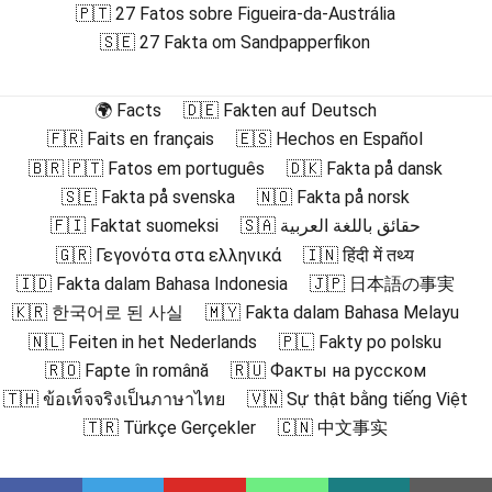
🇵🇹 27 Fatos sobre Figueira-da-Austrália
🇸🇪 27 Fakta om Sandpapperfikon
🌍 Facts
🇩🇪 Fakten auf Deutsch
🇫🇷 Faits en français
🇪🇸 Hechos en Español
🇧🇷 🇵🇹 Fatos em português
🇩🇰 Fakta på dansk
🇸🇪 Fakta på svenska
🇳🇴 Fakta på norsk
🇫🇮 Faktat suomeksi
🇸🇦 حقائق باللغة العربية
🇬🇷 Γεγονότα στα ελληνικά
🇮🇳 हिंदी में तथ्य
🇮🇩 Fakta dalam Bahasa Indonesia
🇯🇵 日本語の事実
🇰🇷 한국어로 된 사실
🇲🇾 Fakta dalam Bahasa Melayu
🇳🇱 Feiten in het Nederlands
🇵🇱 Fakty po polsku
🇷🇴 Fapte în română
🇷🇺 Факты на русском
🇹🇭 ข้อเท็จจริงเป็นภาษาไทย
🇻🇳 Sự thật bằng tiếng Việt
🇹🇷 Türkçe Gerçekler
🇨🇳 中文事实