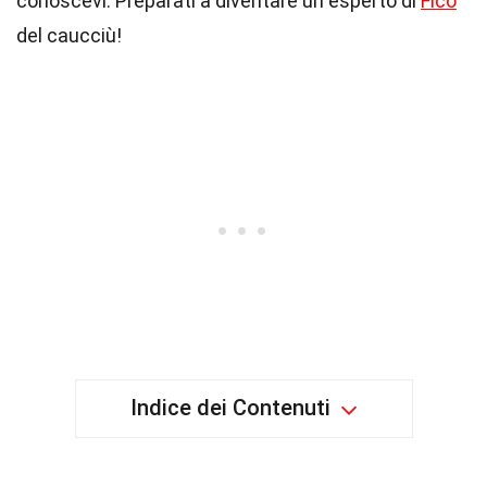
conoscevi. Preparati a diventare un esperto di
Fico
del caucciù!
Indice dei Contenuti