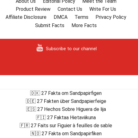
About Us
Editorial Policy
Meet the Team
Product Review
Contact Us
Write For Us
Affiliate Disclosure
DMCA
Terms
Privacy Policy
Submit Facts
More Facts
Subscribe to our channel
🇩🇰 27 Fakta om Sandpapirfigen
🇩🇪 27 Fakten über Sandpapierfeige
🇪🇸 27 Hechos Sobre Higuera de lija
🇫🇮 27 Faktaa Hietaviikuna
🇫🇷 27 Faits sur Figuier à feuilles de sable
🇳🇴 27 Fakta om Sandpapirfiken