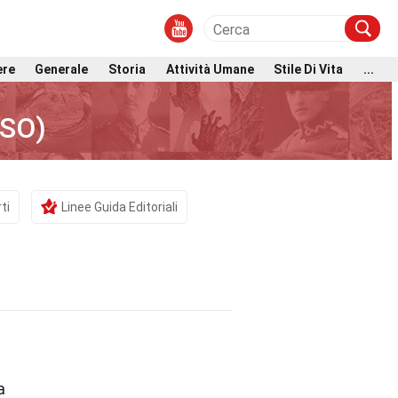
ere
Generale
Storia
Attività Umane
Stile Di Vita
...
SSO)
ti
Linee Guida Editoriali
a