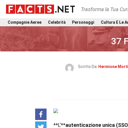
Trasforma la Tua Curi
Compagnie Aeree
Celebrità
Personaggi
Cultura E Le A
37 F
Scritto Da:
Hermione Mort
**L'**
autenticazione unica (SSO