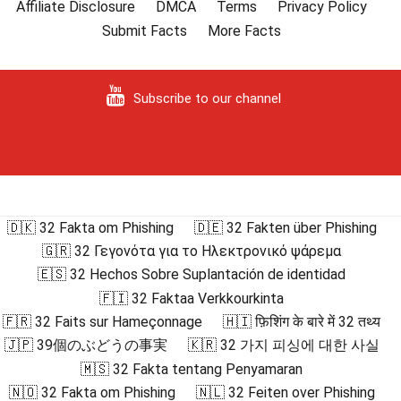
Affiliate Disclosure
DMCA
Terms
Privacy Policy
Submit Facts
More Facts
Subscribe to our channel
🇩🇰 32 Fakta om Phishing
🇩🇪 32 Fakten über Phishing
🇬🇷 32 Γεγονότα για το Ηλεκτρονικό ψάρεμα
🇪🇸 32 Hechos Sobre Suplantación de identidad
🇫🇮 32 Faktaa Verkkourkinta
🇫🇷 32 Faits sur Hameçonnage
🇭🇮 फ़िशिंग के बारे में 32 तथ्य
🇯🇵 39個のぶどうの事実
🇰🇷 32 가지 피싱에 대한 사실
🇲🇸 32 Fakta tentang Penyamaran
🇳🇴 32 Fakta om Phishing
🇳🇱 32 Feiten over Phishing