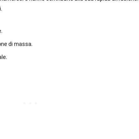
.
e.
one di massa.
ale.