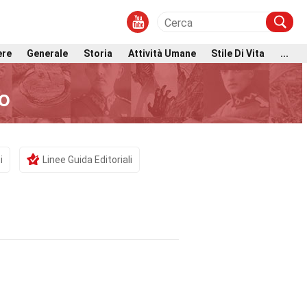
ere
Generale
Storia
Attività Umane
Stile Di Vita
...
o
i
Linee Guida Editoriali