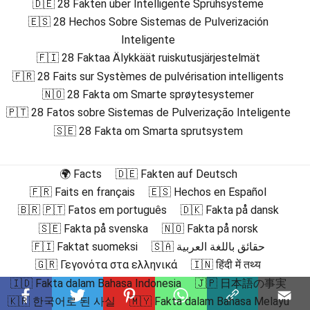
🇩🇪 28 Fakten über Intelligente Sprühsysteme
🇪🇸 28 Hechos Sobre Sistemas de Pulverización
Inteligente
🇫🇮 28 Faktaa Älykkäät ruiskutusjärjestelmät
🇫🇷 28 Faits sur Systèmes de pulvérisation intelligents
🇳🇴 28 Fakta om Smarte sprøytesystemer
🇵🇹 28 Fatos sobre Sistemas de Pulverização Inteligente
🇸🇪 28 Fakta om Smarta sprutsystem
🌍 Facts
🇩🇪 Fakten auf Deutsch
🇫🇷 Faits en français
🇪🇸 Hechos en Español
🇧🇷 🇵🇹 Fatos em português
🇩🇰 Fakta på dansk
🇸🇪 Fakta på svenska
🇳🇴 Fakta på norsk
🇫🇮 Faktat suomeksi
🇸🇦 حقائق باللغة العربية
🇬🇷 Γεγονότα στα ελληνικά
🇮🇳 हिंदी में तथ्य
🇮🇩 Fakta dalam Bahasa Indonesia
🇯🇵 日本語の事実
🇰🇷 한국어로 된 사실
🇲🇾 Fakta dalam Bahasa Melayu