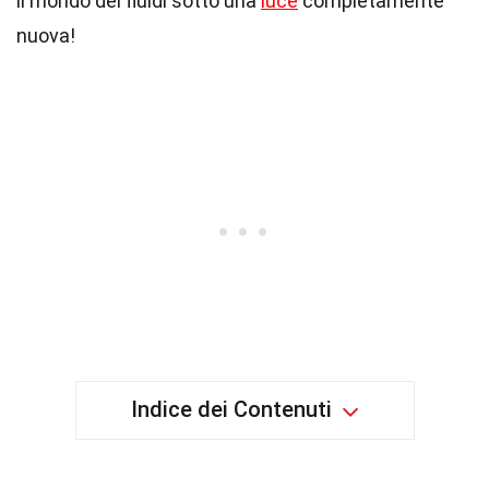
il mondo dei fluidi sotto una
luce
completamente
nuova!
Indice dei Contenuti