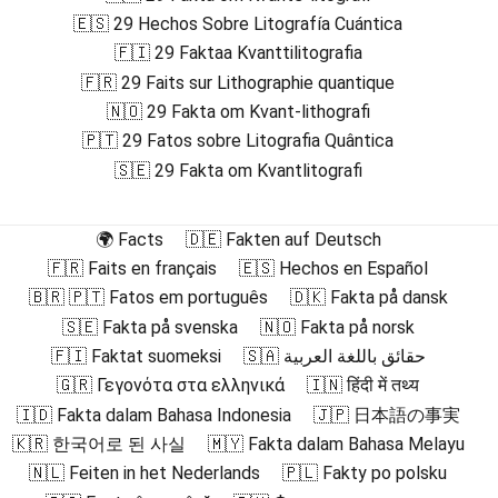
🇪🇸 29 Hechos Sobre Litografía Cuántica
🇫🇮 29 Faktaa Kvanttilitografia
🇫🇷 29 Faits sur Lithographie quantique
🇳🇴 29 Fakta om Kvant-lithografi
🇵🇹 29 Fatos sobre Litografia Quântica
🇸🇪 29 Fakta om Kvantlitografi
🌍 Facts
🇩🇪 Fakten auf Deutsch
🇫🇷 Faits en français
🇪🇸 Hechos en Español
🇧🇷 🇵🇹 Fatos em português
🇩🇰 Fakta på dansk
🇸🇪 Fakta på svenska
🇳🇴 Fakta på norsk
🇫🇮 Faktat suomeksi
🇸🇦 حقائق باللغة العربية
🇬🇷 Γεγονότα στα ελληνικά
🇮🇳 हिंदी में तथ्य
🇮🇩 Fakta dalam Bahasa Indonesia
🇯🇵 日本語の事実
🇰🇷 한국어로 된 사실
🇲🇾 Fakta dalam Bahasa Melayu
🇳🇱 Feiten in het Nederlands
🇵🇱 Fakty po polsku