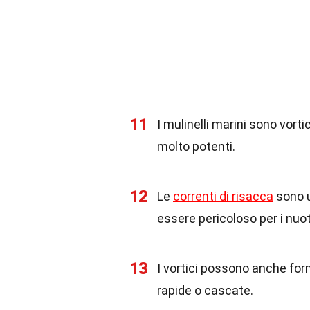
11
I mulinelli marini sono vor
molto potenti.
12
Le
correnti di risacca
sono u
essere pericoloso per i nuot
13
I vortici possono anche form
rapide o cascate.