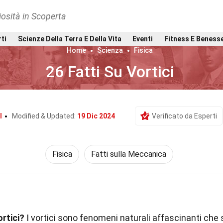
osità in Scoperta
rti
Scienze Della Terra E Della Vita
Eventi
Fitness E Beness
Home
Scienza
Fisica
26 Fatti Su Vortici
l
Modified & Updated:
19 Dic 2024
Verificato da Esperti
Fisica
Fatti sulla Meccanica
ortici?
I vortici sono fenomeni naturali affascinanti che 