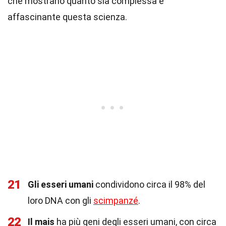
che mostrano quanto sia complessa e
affascinante questa scienza.
21
Gli esseri umani
condividono circa il 98% del
loro DNA con gli
scimpanzé
.
22
Il mais
ha più geni degli esseri umani, con circa