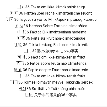
🇩🇰 36 Fakta om Ikke-klimakterisk frugt
🇩🇪 36 Fakten über Nicht-klimakterische Frucht
🇬🇷 36 Γεγονότα για το Μη κλιμακτηριακός καρπός
🇪🇸 36 Hechos Sobre Fruta no climatérica
🇫🇮 36 Faktaa Ei-klimakteerinen hedelmä
🇫🇷 36 Faits sur Fruit non-climactérique
🇮🇩 36 Fakta tentang Buah non-klimakterik
🇯🇵 32個の植物ホルモンの事実
🇳🇴 36 Fakta om Ikke-klimakterisk frukt
🇵🇹 36 Fatos sobre Fruta não climatérica
🇷🇴 36 Fapte despre Fruct non-climacteric
🇸🇪 36 Fakta om Icke-klimakterisk frukt
🇹🇷 36 İklimsel olmayan meyve Hakkında Gerçek
🇻🇮 36 Sự thật về Trái không chín muồi
🇿🇭 关于非气候果的36个事实