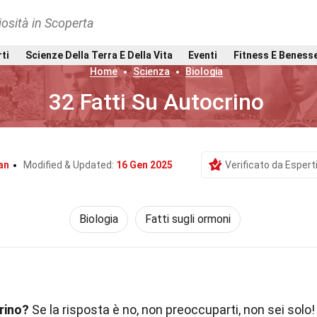
osità in Scoperta
rti
Scienze Della Terra E Della Vita
Eventi
Fitness E Beness
Home
Scienza
Biologia
32 Fatti Su Autocrino
an
Modified & Updated:
16 Gen 2025
Verificato da Espert
Biologia
Fatti sugli ormoni
crino?
Se la risposta è no, non preoccuparti, non sei solo!