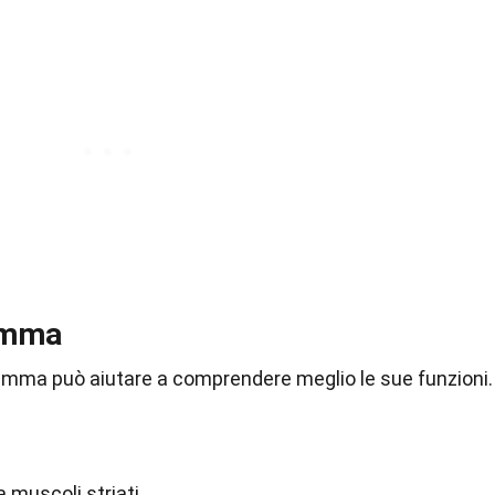
amma
ramma può aiutare a comprendere meglio le sue funzioni.
muscoli striati.