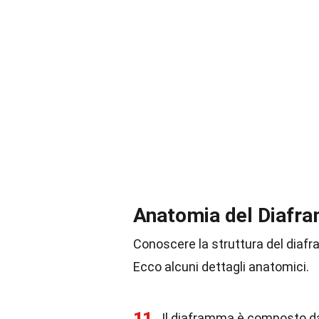
Anatomia del Diafr
Conoscere la struttura del diaf
Ecco alcuni dettagli anatomici.
11
Il diaframma è composto da 