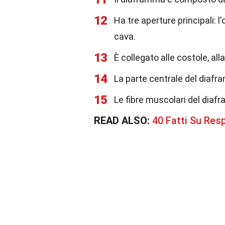
12
Ha tre aperture principali: l'o
cava.
13
È collegato alle costole, all
14
La parte centrale del diafr
15
Le fibre muscolari del diafr
READ ALSO:
40 Fatti Su Res