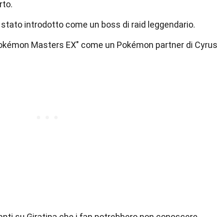
rto.
 stato introdotto come un boss di raid leggendario.
"Pokémon Masters EX" come un Pokémon partner di Cyrus
anti su Giratina che i fan potrebbero non conoscere.