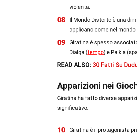
violenta.
08
Il Mondo Distorto è una dime
applicano come nel mondo 
09
Giratina è spesso associato
Dialga (
tempo
) e Palkia (spa
READ ALSO:
30 Fatti Su Du
Apparizioni nei Gioch
Giratina ha fatto diverse appari
significativo.
10
Giratina è il protagonista p