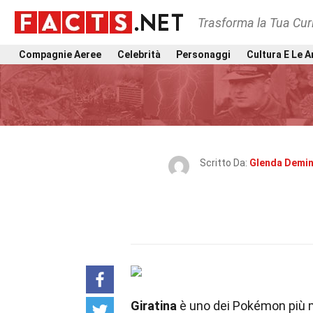
Trasforma la Tua Curi
Compagnie Aeree
Celebrità
Personaggi
Cultura E Le A
Scritto Da:
Glenda Demi
Giratina
è uno dei Pokémon più m