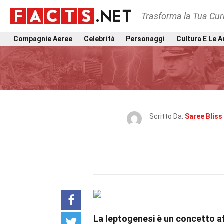
Trasforma la Tua Curi
Compagnie Aeree
Celebrità
Personaggi
Cultura E Le A
Scritto Da:
Saree Bliss
La leptogenesi è un concetto af