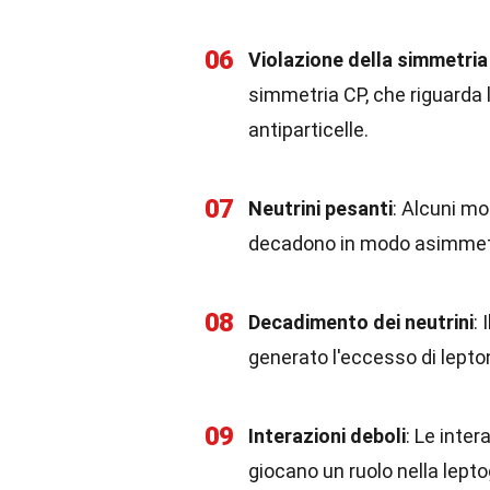
06
Violazione della simmetria
simmetria CP, che riguarda l
antiparticelle.
07
Neutrini pesanti
: Alcuni mo
decadono in modo asimmet
08
Decadimento dei neutrini
:
generato l'eccesso di lepton
09
Interazioni deboli
: Le inter
giocano un ruolo nella lept