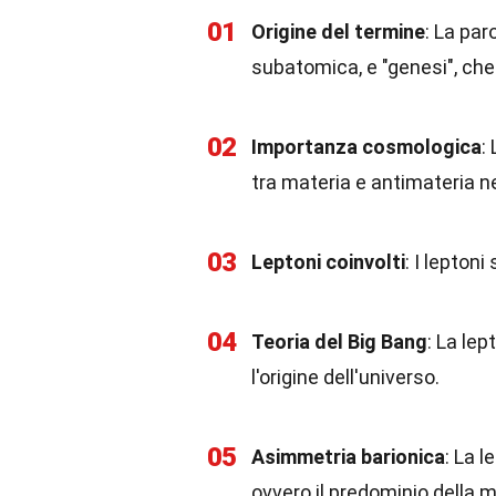
01
Origine del termine
: La par
subatomica, e "genesi", che 
02
Importanza cosmologica
:
tra materia e antimateria ne
03
Leptoni coinvolti
: I leptoni
04
Teoria del Big Bang
: La lep
l'origine dell'universo.
05
Asimmetria barionica
: La 
ovvero il predominio della m