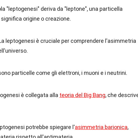
ola "leptogenesi" deriva da "leptone", una particella
significa origine o creazione.
 La leptogenesi è cruciale per comprendere l'asimmetria
ll'universo.
 sono particelle come gli elettroni, i muoni e i neutrini.
togenesi è collegata alla
teoria del Big Bang
, che descriv
leptogenesi potrebbe spiegare l'
asimmetria barionica
,
ateria rispetto all'antimateria.