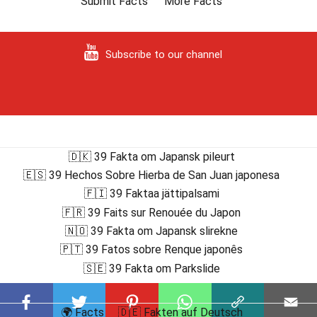
Submit Facts
More Facts
Subscribe to our channel
🇩🇰 39 Fakta om Japansk pileurt
🇪🇸 39 Hechos Sobre Hierba de San Juan japonesa
🇫🇮 39 Faktaa jättipalsami
🇫🇷 39 Faits sur Renouée du Japon
🇳🇴 39 Fakta om Japansk slirekne
🇵🇹 39 Fatos sobre Renque japonês
🇸🇪 39 Fakta om Parkslide
🌍 Facts
🇩🇪 Fakten auf Deutsch