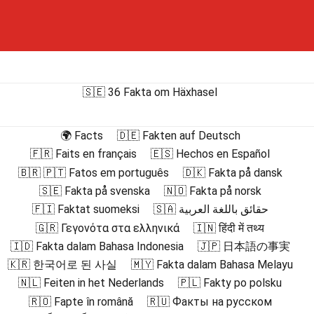
🇸🇪 36 Fakta om Häxhasel
🌍 Facts
🇩🇪 Fakten auf Deutsch
🇫🇷 Faits en français
🇪🇸 Hechos en Español
🇧🇷 🇵🇹 Fatos em português
🇩🇰 Fakta på dansk
🇸🇪 Fakta på svenska
🇳🇴 Fakta på norsk
🇫🇮 Faktat suomeksi
🇸🇦 حقائق باللغة العربية
🇬🇷 Γεγονότα στα ελληνικά
🇮🇳 हिंदी में तथ्य
🇮🇩 Fakta dalam Bahasa Indonesia
🇯🇵 日本語の事実
🇰🇷 한국어로 된 사실
🇲🇾 Fakta dalam Bahasa Melayu
🇳🇱 Feiten in het Nederlands
🇵🇱 Fakty po polsku
🇷🇴 Fapte în română
🇷🇺 Факты на русском