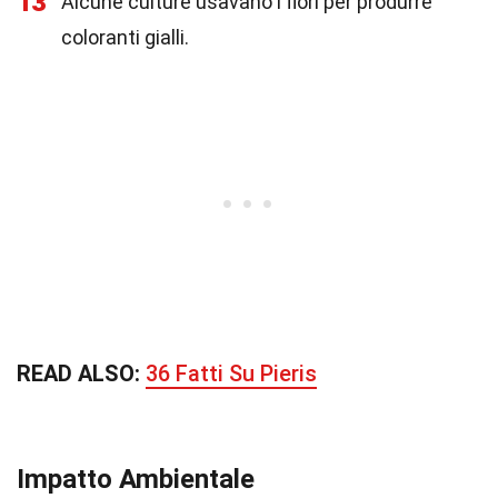
13
Alcune culture usavano i fiori per produrre
coloranti gialli.
READ ALSO:
36 Fatti Su Pieris
Impatto Ambientale