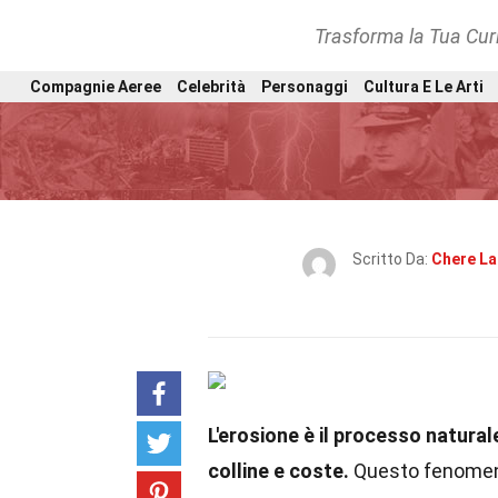
Trasforma la Tua Curi
Compagnie Aeree
Celebrità
Personaggi
Cultura E Le Arti
Scritto Da:
Chere La
L'erosione è il processo natur
colline e coste.
Questo fenomeno 