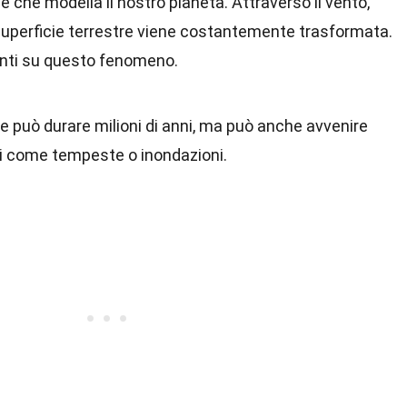
 che modella il nostro pianeta. Attraverso il vento,
la superficie terrestre viene costantemente trasformata.
anti su questo fenomeno.
e può durare milioni di anni, ma può anche avvenire
i come tempeste o inondazioni.