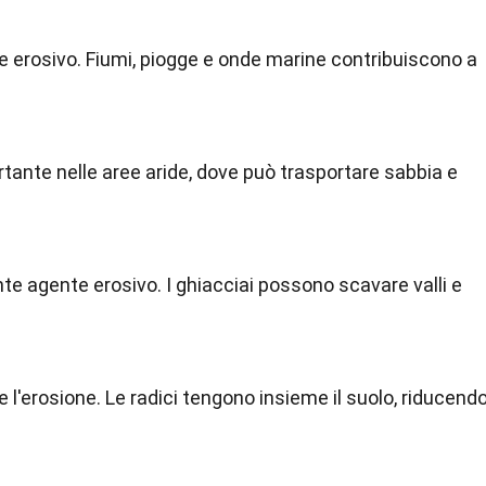
te erosivo. Fiumi, piogge e onde marine contribuiscono a
rtante nelle aree aride, dove può trasportare sabbia e
te agente erosivo. I ghiacciai possono scavare valli e
 l'erosione. Le radici tengono insieme il suolo, riducend