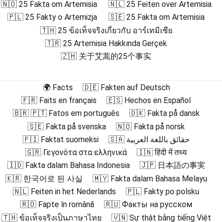
🇳🇴 25 Fakta om Artemisia
🇳🇱 25 Feiten over Artemisia
🇵🇱 25 Fakty o Artemizja
🇸🇪 25 Fakta om Artemisia
🇹🇭 25 ข้อเท็จจริงเกี่ยวกับ อาร์เทมิเซีย
🇹🇷 25 Artemisia Hakkında Gerçek
🇿🇭 关于艾蒿的25个事实
🌍 Facts
🇩🇪 Fakten auf Deutsch
🇫🇷 Faits en français
🇪🇸 Hechos en Español
🇧🇷 🇵🇹 Fatos em português
🇩🇰 Fakta på dansk
🇸🇪 Fakta på svenska
🇳🇴 Fakta på norsk
🇫🇮 Faktat suomeksi
🇸🇦 حقائق باللغة العربية
🇬🇷 Γεγονότα στα ελληνικά
🇮🇳 हिंदी में तथ्य
🇮🇩 Fakta dalam Bahasa Indonesia
🇯🇵 日本語の事実
🇰🇷 한국어로 된 사실
🇲🇾 Fakta dalam Bahasa Melayu
🇳🇱 Feiten in het Nederlands
🇵🇱 Fakty po polsku
🇷🇴 Fapte în română
🇷🇺 Факты на русском
🇹🇭 ข้อเท็จจริงเป็นภาษาไทย
🇻🇳 Sự thật bằng tiếng Việt