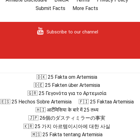
Submit Facts
More Facts
Subscribe to our channel
🇩🇰 25 Fakta om Artemisia
🇩🇪 25 Fakten über Artemisia
🇬🇷 25 Γεγονότα για το Αρτεμισία
🇪🇸 25 Hechos Sobre Artemisia
🇫🇮 25 Faktaa Artemisia
🇭🇮 आर्टेमिसिया के बारे में 25 तथ्य
🇯🇵 26個のダスティミラーの事実
🇰🇷 25 가지 아르템이시아에 대한 사실
🇲🇸 25 Fakta tentang Artemisia