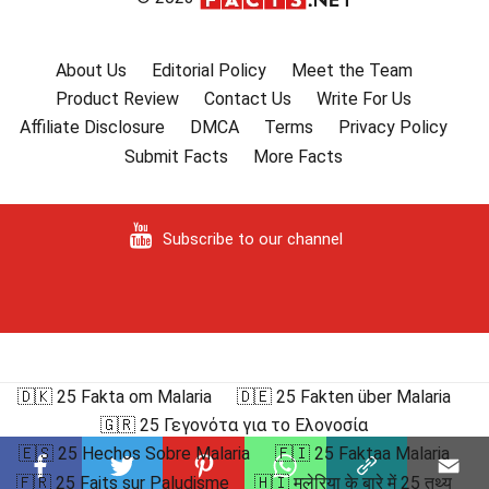
About Us
Editorial Policy
Meet the Team
Product Review
Contact Us
Write For Us
Affiliate Disclosure
DMCA
Terms
Privacy Policy
Submit Facts
More Facts
Subscribe to our channel
🇩🇰 25 Fakta om Malaria
🇩🇪 25 Fakten über Malaria
🇬🇷 25 Γεγονότα για το Ελονοσία
🇪🇸 25 Hechos Sobre Malaria
🇫🇮 25 Faktaa Malaria
🇫🇷 25 Faits sur Paludisme
🇭🇮 मलेरिया के बारे में 25 तथ्य