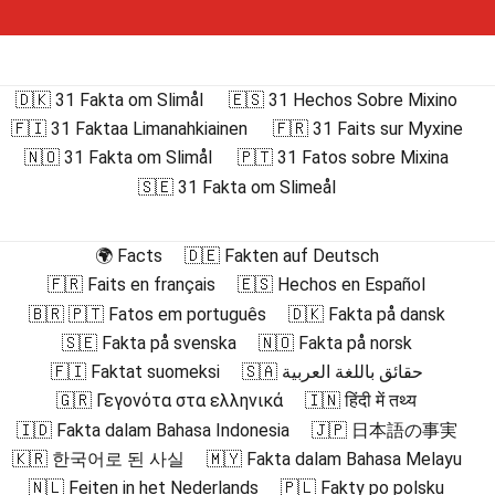
🇩🇰 31 Fakta om Slimål
🇪🇸 31 Hechos Sobre Mixino
🇫🇮 31 Faktaa Limanahkiainen
🇫🇷 31 Faits sur Myxine
🇳🇴 31 Fakta om Slimål
🇵🇹 31 Fatos sobre Mixina
🇸🇪 31 Fakta om Slimeål
🌍 Facts
🇩🇪 Fakten auf Deutsch
🇫🇷 Faits en français
🇪🇸 Hechos en Español
🇧🇷 🇵🇹 Fatos em português
🇩🇰 Fakta på dansk
🇸🇪 Fakta på svenska
🇳🇴 Fakta på norsk
🇫🇮 Faktat suomeksi
🇸🇦 حقائق باللغة العربية
🇬🇷 Γεγονότα στα ελληνικά
🇮🇳 हिंदी में तथ्य
🇮🇩 Fakta dalam Bahasa Indonesia
🇯🇵 日本語の事実
🇰🇷 한국어로 된 사실
🇲🇾 Fakta dalam Bahasa Melayu
🇳🇱 Feiten in het Nederlands
🇵🇱 Fakty po polsku