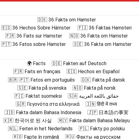
🇩🇰 36 Fakta om Hamster
🇪🇸 36 Hechos Sobre Hámster
🇫🇮 36 Faktaa Hamsteri
🇫🇷 36 Faits sur Hamster
🇳🇴 36 Fakta om Hamster
🇵🇹 36 Fatos sobre Hamster
🇸🇪 36 Fakta om Hamster
🌍 Facts
🇩🇪 Fakten auf Deutsch
🇫🇷 Faits en français
🇪🇸 Hechos en Español
🇧🇷 🇵🇹 Fatos em português
🇩🇰 Fakta på dansk
🇸🇪 Fakta på svenska
🇳🇴 Fakta på norsk
🇫🇮 Faktat suomeksi
🇸🇦 حقائق باللغة العربية
🇬🇷 Γεγονότα στα ελληνικά
🇮🇳 हिंदी में तथ्य
🇮🇩 Fakta dalam Bahasa Indonesia
🇯🇵 日本語の事実
🇰🇷 한국어로 된 사실
🇲🇾 Fakta dalam Bahasa Melayu
🇳🇱 Feiten in het Nederlands
🇵🇱 Fakty po polsku
🇷🇴 Fapte în română
🇷🇺 Факты на русском