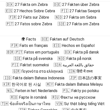
🇩🇰 27 Fakta om Zebra
🇩🇪 27 Fakten über Zebra
🇪🇸 27 Hechos Sobre Cebra
🇫🇮 27 Faktaa Seeprä
🇫🇷 27 Faits sur Zèbre
🇳🇴 27 Fakta om Sebra
🇵🇹 27 Fatos sobre Zebra
🇸🇪 27 Fakta om Zebra
🌍 Facts
🇩🇪 Fakten auf Deutsch
🇫🇷 Faits en français
🇪🇸 Hechos en Español
🇧🇷 🇵🇹 Fatos em português
🇩🇰 Fakta på dansk
🇸🇪 Fakta på svenska
🇳🇴 Fakta på norsk
🇫🇮 Faktat suomeksi
🇸🇦 حقائق باللغة العربية
🇬🇷 Γεγονότα στα ελληνικά
🇮🇳 हिंदी में तथ्य
🇮🇩 Fakta dalam Bahasa Indonesia
🇯🇵 日本語の事実
🇰🇷 한국어로 된 사실
🇲🇾 Fakta dalam Bahasa Melayu
🇳🇱 Feiten in het Nederlands
🇵🇱 Fakty po polsku
🇷🇴 Fapte în română
🇷🇺 Факты на русском
🇹🇭 ข้อเท็จจริงเป็นภาษาไทย
🇻🇳 Sự thật bằng tiếng Việt