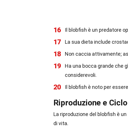
16
Il blobfish è un predatore o
17
La sua dieta include crostac
18
Non caccia attivamente; aspe
19
Ha una bocca grande che gli
considerevoli.
20
Il blobfish è noto per esser
Riproduzione e Ciclo 
La riproduzione del blobfish è u
di vita.