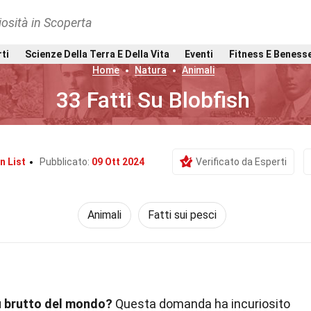
osità in Scoperta
rti
Scienze Della Terra E Della Vita
Eventi
Fitness E Beness
Home
Natura
Animali
33 Fatti Su Blobfish
 List
Pubblicato:
09 Ott 2024
Verificato da Esperti
Animali
Fatti sui pesci
iù brutto del mondo?
Questa domanda ha incuriosito