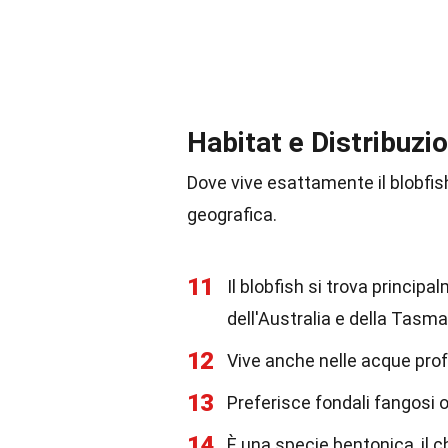
Habitat e Distribuzi
Dove vive esattamente il blobfish
geografica.
11
Il blobfish si trova princip
dell'Australia e della Tasma
12
Vive anche nelle acque prof
13
Preferisce fondali fangosi 
14
È una specie bentonica, il c