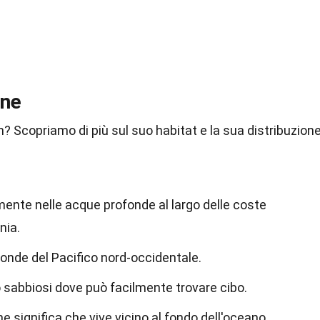
one
? Scopriamo di più sul suo habitat e la sua distribuzion
almente nelle acque profonde al largo delle coste
nia.
onde del Pacifico nord-occidentale.
o sabbiosi dove può facilmente trovare cibo.
he significa che vive vicino al fondo dell'oceano.