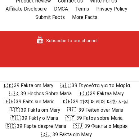
Product Review
Contact Us
Write For Us
Affiliate Disclosure
DMCA
Terms
Privacy Policy
Submit Facts
More Facts
Subscribe to our channel
🇩🇰 39 Fakta om Mary
🇬🇷 39 Γεγονότα για το Μαρία
🇪🇸 39 Hechos Sobre María
🇫🇮 39 Faktaa Mary
🇫🇷 39 Faits sur Marie
🇰🇷 39 가지 메리에 대한 사실
🇳🇴 39 Fakta om Mary
🇳🇱 39 Feiten over Maria
🇵🇱 39 Fakty o Maria
🇵🇹 39 Fatos sobre Maria
🇷🇴 39 Fapte despre Maria
🇷🇺 39 Факты о Мария
🇸🇪 39 Fakta om Mary