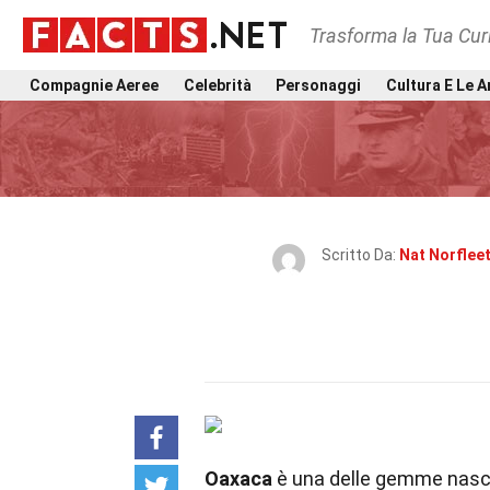
Trasforma la Tua Curi
Compagnie Aeree
Celebrità
Personaggi
Cultura E Le A
Scritto Da:
Nat Norflee
Oaxaca
è una delle gemme nascos