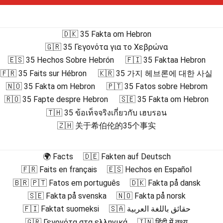
🇩🇰 35 Fakta om Hebron
🇬🇷 35 Γεγονότα για το Χεβρώνα
🇪🇸 35 Hechos Sobre Hebrón
🇫🇮 35 Faktaa Hebron
🇫🇷 35 Faits sur Hébron
🇰🇷 35 가지 헤브론에 대한 사실
🇳🇴 35 Fakta om Hebron
🇵🇹 35 Fatos sobre Hebrom
🇷🇴 35 Fapte despre Hebron
🇸🇪 35 Fakta om Hebron
🇹🇭 35 ข้อเท็จจริงเกี่ยวกับ เฮบรอน
🇿🇭 关于希伯伦的35个事实
🌍 Facts
🇩🇪 Fakten auf Deutsch
🇫🇷 Faits en français
🇪🇸 Hechos en Español
🇧🇷 🇵🇹 Fatos em português
🇩🇰 Fakta på dansk
🇸🇪 Fakta på svenska
🇳🇴 Fakta på norsk
🇫🇮 Faktat suomeksi
🇸🇦 حقائق باللغة العربية
🇬🇷 Γεγονότα στα ελληνικά
🇮🇳 हिंदी में तथ्य