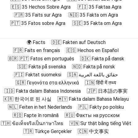
🇪🇸 35 Hechos Sobre Agra
🇫🇮 35 Faktaa Agra
🇫🇷 35 Faits sur Agra
🇳🇴 35 Fakta om Agra
🇵🇹 35 Fatos sobre Agra
🇸🇪 35 Fakta om Agra
🌍 Facts
🇩🇪 Fakten auf Deutsch
🇫🇷 Faits en français
🇪🇸 Hechos en Español
🇧🇷 🇵🇹 Fatos em português
🇩🇰 Fakta på dansk
🇸🇪 Fakta på svenska
🇳🇴 Fakta på norsk
🇫🇮 Faktat suomeksi
🇸🇦 حقائق باللغة العربية
🇬🇷 Γεγονότα στα ελληνικά
🇮🇳 हिंदी में तथ्य
🇮🇩 Fakta dalam Bahasa Indonesia
🇯🇵 日本語の事実
🇰🇷 한국어로 된 사실
🇲🇾 Fakta dalam Bahasa Melayu
🇳🇱 Feiten in het Nederlands
🇵🇱 Fakty po polsku
🇷🇴 Fapte în română
🇷🇺 Факты на русском
🇹🇭 ข้อเท็จจริงเป็นภาษาไทย
🇻🇳 Sự thật bằng tiếng Việt
🇹🇷 Türkçe Gerçekler
🇨🇳 中文事实