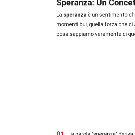
Speranza: Un Concet
La
speranza
è un sentimento che
momenti bui, quella forza che c
cosa sappiamo veramente di qu
01
La parola "speranza" deriva 