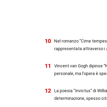
10
Nel romanzo "Cime tempesto
rappresentata attraverso i
11
Vincent van Gogh dipinse "No
personale, ma l'opera è spe
12
La poesia "Invictus" di Wil
determinazione, spesso citat