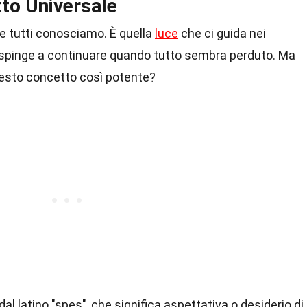
to Universale
 tutti conosciamo. È quella
luce
che ci guida nei
i spinge a continuare quando tutto sembra perduto. Ma
esto concetto così potente?
dal latino "spes", che significa aspettativa o desiderio di