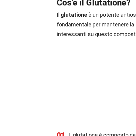
Cos'è il Glutatione?
Il
glutatione
è un potente antios
fondamentale per mantenere la s
interessanti su questo compost
01
Il glutatione è composto da