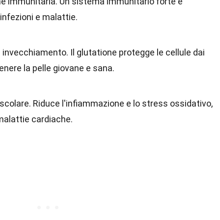
one immunitaria. Un sistema immunitario forte è
nfezioni e malattie.
i invecchiamento. Il glutatione protegge le cellule dai
nere la pelle giovane e sana.
scolare. Riduce l'infiammazione e lo stress ossidativo,
 malattie cardiache.