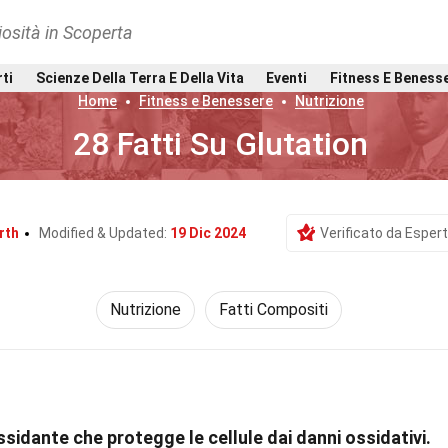
osità in Scoperta
rti
Scienze Della Terra E Della Vita
Eventi
Fitness E Beness
Home
Fitness e Benessere
Nutrizione
28 Fatti Su Glutation
rth
Modified & Updated:
19 Dic 2024
Verificato da Espert
Nutrizione
Fatti Compositi
ssidante che protegge le cellule dai danni ossidativi.