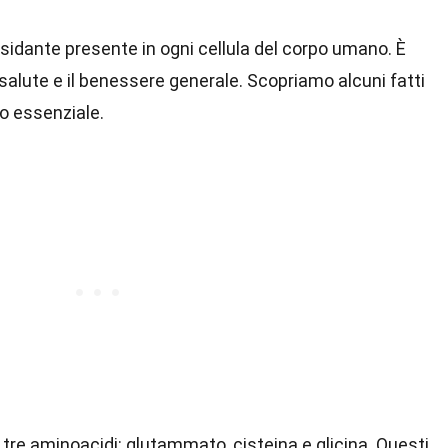
sidante presente in ogni cellula del corpo umano. È
alute e il benessere generale. Scopriamo alcuni fatti
o essenziale.
 tre aminoacidi: glutammato, cisteina e glicina. Questi