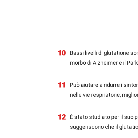
10
Bassi livelli di glutatione 
morbo di Alzheimer e il Par
11
Può aiutare a ridurre i sint
nelle vie respiratorie, migli
12
È stato studiato per il suo 
suggeriscono che il glutatio