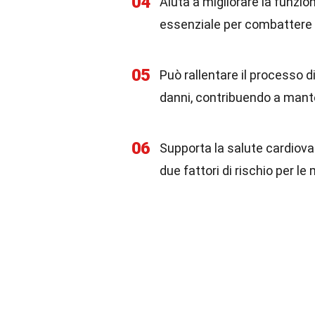
04
Aiuta a migliorare la funzi
essenziale per combattere i
05
Può rallentare il processo d
danni, contribuendo a mante
06
Supporta la salute cardiova
due fattori di rischio per le