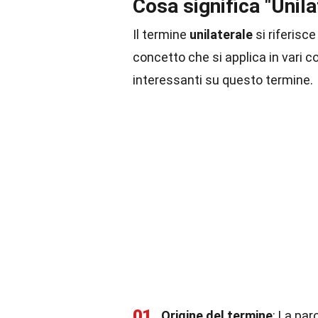
Cosa significa "Unila
Il termine
unilaterale
si riferisc
concetto che si applica in vari co
interessanti su questo termine.
01
Origine del termine
: La par