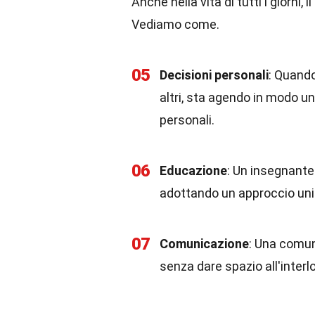
Anche nella vita di tutti i giorni,
Vediamo come.
05
Decisioni personali
: Quand
altri, sta agendo in modo u
personali.
06
Educazione
: Un insegnante
adottando un approccio unil
07
Comunicazione
: Una comun
senza dare spazio all'interl