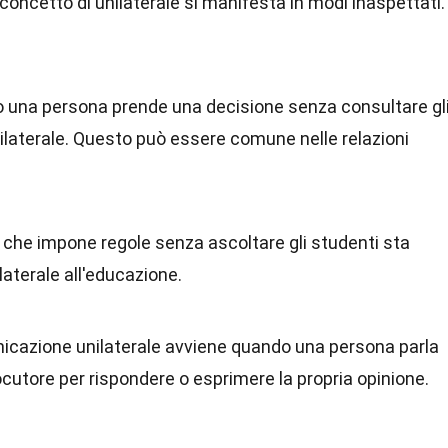
 il concetto di unilaterale si manifesta in modi inaspettati.
o una persona prende una decisione senza consultare gl
nilaterale. Questo può essere comune nelle relazioni
 che impone regole senza ascoltare gli studenti sta
aterale all'educazione.
icazione unilaterale avviene quando una persona parla
ocutore per rispondere o esprimere la propria opinione.