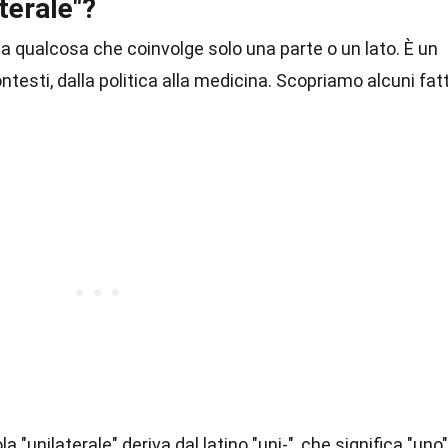
terale"?
e a qualcosa che coinvolge solo una parte o un lato. È un
ntesti, dalla politica alla medicina. Scopriamo alcuni fatt
ola "unilaterale" deriva dal latino "uni-", che significa "uno"