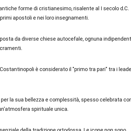
antiche forme di cristianesimo, risalente al I secolo d.C.
primi apostoli e nei loro insegnamenti.
osta da diverse chiese autocefale, ognuna indipenden
acramenti.
ostantinopoli è considerato il "primo tra pari" tra i lead
a per la sua bellezza e complessità, spesso celebrata co
un'atmosfera spirituale unica.
ssenziale della tradizione ortodossa. Le icone non sono