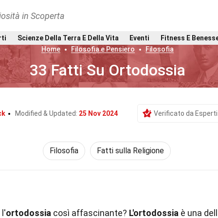
osità in Scoperta
rti
Scienze Della Terra E Della Vita
Eventi
Fitness E Beness
Home
Filosofia e Pensiero
Filosofia
33 Fatti Su Ortodossia
ck
Modified & Updated:
25 Nov 2024
Verificato da Esperti
Filosofia
Fatti sulla Religione
l'
ortodossia
così affascinante?
L'ortodossia
è una del