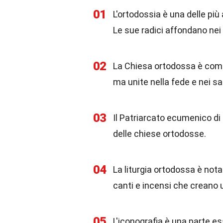
01
L'ortodossia è una delle più 
Le sue radici affondano nei 
02
La Chiesa ortodossa è comp
ma unite nella fede e nei s
03
Il Patriarcato ecumenico di C
delle chiese ortodosse.
04
La liturgia ortodossa è not
canti e incensi che creano 
05
L'iconografia è una parte e