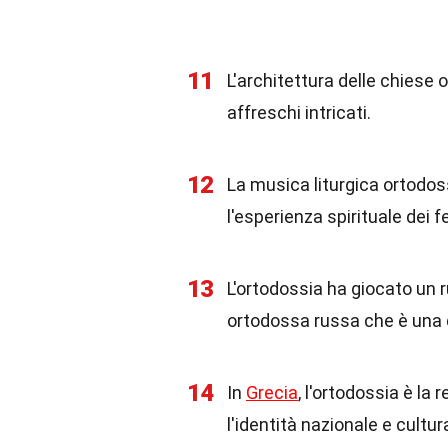
11
L'architettura delle chiese 
affreschi intricati.
12
La musica liturgica ortodos
l'esperienza spirituale dei fe
13
L'ortodossia ha giocato un r
ortodossa russa che è una de
14
In
Grecia
, l'ortodossia è l
l'identità nazionale e cultur