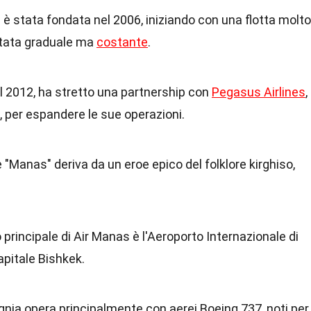
 è stata fondata nel 2006, iniziando con una flotta molto
stata graduale ma
costante
.
el 2012, ha stretto una partnership con
Pegasus Airlines
,
 per espandere le sue operazioni.
e "Manas" deriva da un eroe epico del folklore kirghiso,
o principale di Air Manas è l'Aeroporto Internazionale di
apitale Bishkek.
nia opera principalmente con aerei Boeing 737, noti per