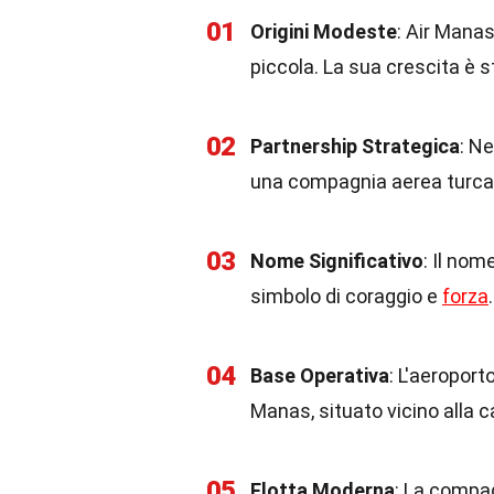
01
Origini Modeste
: Air Manas
piccola. La sua crescita è 
02
Partnership Strategica
: N
una compagnia aerea turca,
03
Nome Significativo
: Il nom
simbolo di coraggio e
forza
.
04
Base Operativa
: L'aeroport
Manas, situato vicino alla c
05
Flotta Moderna
: La compag