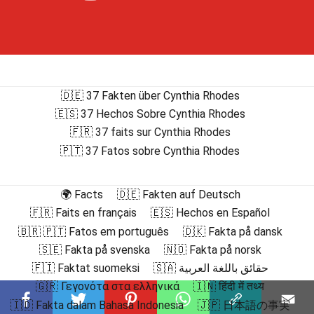
🇩🇪 37 Fakten über Cynthia Rhodes
🇪🇸 37 Hechos Sobre Cynthia Rhodes
🇫🇷 37 faits sur Cynthia Rhodes
🇵🇹 37 Fatos sobre Cynthia Rhodes
🌍 Facts
🇩🇪 Fakten auf Deutsch
🇫🇷 Faits en français
🇪🇸 Hechos en Español
🇧🇷 🇵🇹 Fatos em português
🇩🇰 Fakta på dansk
🇸🇪 Fakta på svenska
🇳🇴 Fakta på norsk
🇫🇮 Faktat suomeksi
🇸🇦 حقائق باللغة العربية
🇬🇷 Γεγονότα στα ελληνικά
🇮🇳 हिंदी में तथ्य
🇮🇩 Fakta dalam Bahasa Indonesia
🇯🇵 日本語の事実