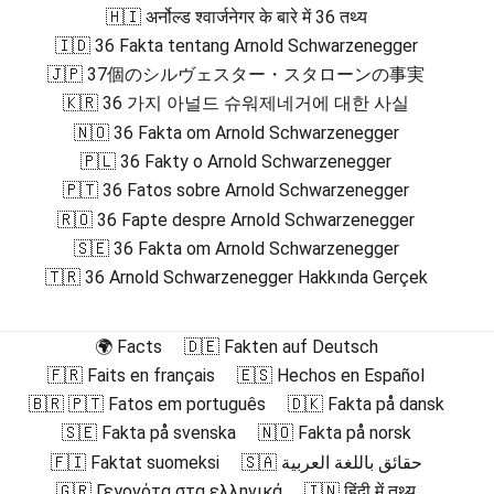
🇭🇮 अर्नोल्ड श्वार्जनेगर के बारे में 36 तथ्य
🇮🇩 36 Fakta tentang Arnold Schwarzenegger
🇯🇵 37個のシルヴェスター・スタローンの事実
🇰🇷 36 가지 아널드 슈워제네거에 대한 사실
🇳🇴 36 Fakta om Arnold Schwarzenegger
🇵🇱 36 Fakty o Arnold Schwarzenegger
🇵🇹 36 Fatos sobre Arnold Schwarzenegger
🇷🇴 36 Fapte despre Arnold Schwarzenegger
🇸🇪 36 Fakta om Arnold Schwarzenegger
🇹🇷 36 Arnold Schwarzenegger Hakkında Gerçek
🌍 Facts
🇩🇪 Fakten auf Deutsch
🇫🇷 Faits en français
🇪🇸 Hechos en Español
🇧🇷 🇵🇹 Fatos em português
🇩🇰 Fakta på dansk
🇸🇪 Fakta på svenska
🇳🇴 Fakta på norsk
🇫🇮 Faktat suomeksi
🇸🇦 حقائق باللغة العربية
🇬🇷 Γεγονότα στα ελληνικά
🇮🇳 हिंदी में तथ्य