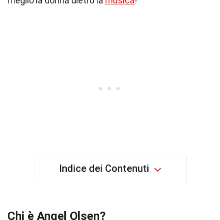
meglio la donna dietro la
musica
!
Indice dei Contenuti
Chi è Angel Olsen?