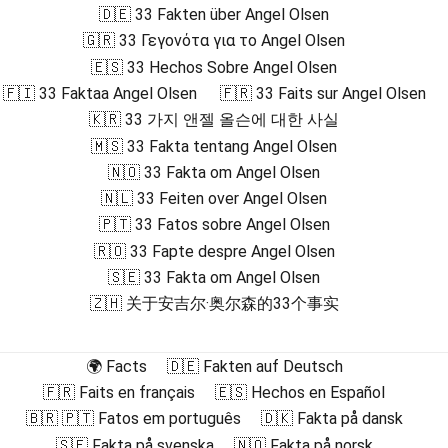
🇩🇪 33 Fakten über Angel Olsen
🇬🇷 33 Γεγονότα για το Angel Olsen
🇪🇸 33 Hechos Sobre Angel Olsen
🇫🇮 33 Faktaa Angel Olsen
🇫🇷 33 Faits sur Angel Olsen
🇰🇷 33 가지 앤젤 올슨에 대한 사실
🇲🇸 33 Fakta tentang Angel Olsen
🇳🇴 33 Fakta om Angel Olsen
🇳🇱 33 Feiten over Angel Olsen
🇵🇹 33 Fatos sobre Angel Olsen
🇷🇴 33 Fapte despre Angel Olsen
🇸🇪 33 Fakta om Angel Olsen
🇿🇭 关于安吉尔·奥尔森的33个事实
🌍 Facts
🇩🇪 Fakten auf Deutsch
🇫🇷 Faits en français
🇪🇸 Hechos en Español
🇧🇷 🇵🇹 Fatos em português
🇩🇰 Fakta på dansk
🇸🇪 Fakta på svenska
🇳🇴 Fakta på norsk