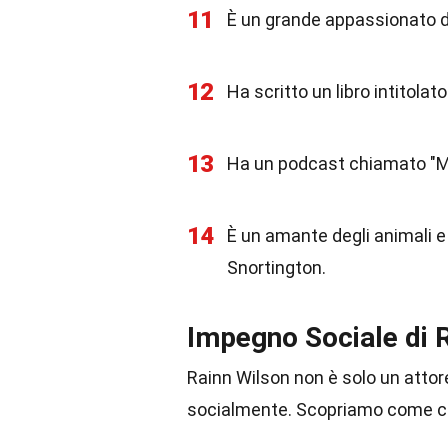
11
È un grande appassionato d
12
Ha scritto un libro intitolat
13
Ha un podcast chiamato "M
14
È un amante degli animali e
Snortington.
Impegno Sociale di 
Rainn Wilson non è solo un atto
socialmente. Scopriamo come con