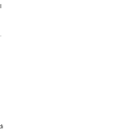
l
.
di