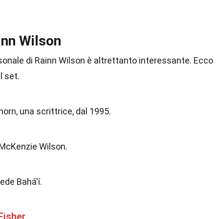
inn Wilson
ersonale di Rainn Wilson è altrettanto interessante. Ecco
l set.
rn, una scrittrice, dal 1995.
 McKenzie Wilson.
ede Bahá'í.
Fisher