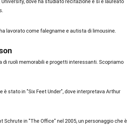
University, dove ha studiato recitazione e si è laureato
s.
ha lavorato come falegname e autista di limousine.
lson
ca di ruoli memorabili e progetti interessanti. Scopriamo
e è stato in "Six Feet Under", dove interpretava Arthur
ht Schrute in "The Office" nel 2005, un personaggio che è