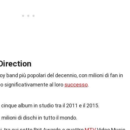
Direction
oy band più popolari del decennio, con milioni di fan in
to significativamente al loro
successo
.
cinque album in studio tra il 2011 e il 2015.
ilioni di dischi in tutto il mondo.
 tra cui sette Brit Awards e quattro
MTV
Video Music