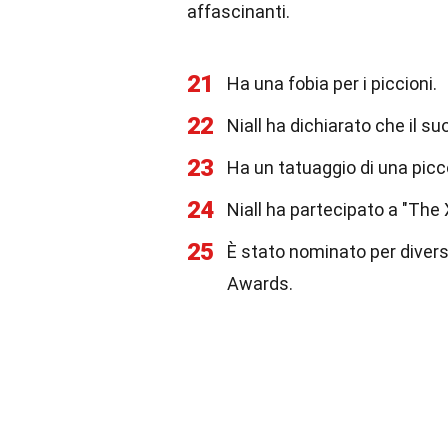
affascinanti.
21
Ha una fobia per i piccioni.
22
Niall ha dichiarato che il su
23
Ha un tatuaggio di una picco
24
Niall ha partecipato a "The
25
È stato nominato per divers
Awards.