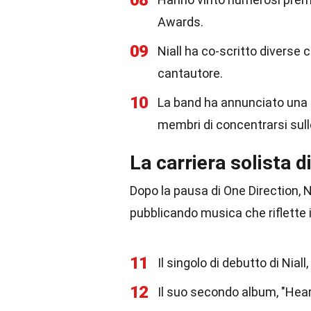
08
Awards.
09
Niall ha co-scritto diverse
cantautore.
10
La band ha annunciato una
membri di concentrarsi sulle
La carriera solista di
Dopo la pausa di One Direction, N
pubblicando musica che riflette i
11
Il singolo di debutto di Niall
12
Il suo secondo album, "Hear