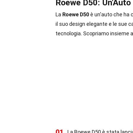
Roewe D50: Un'Auto 
La
Roewe D50
è un'auto che ha c
il suo design elegante e le sue c
tecnologia. Scopriamo insieme al
01
La Roewe D50 è stata lancia