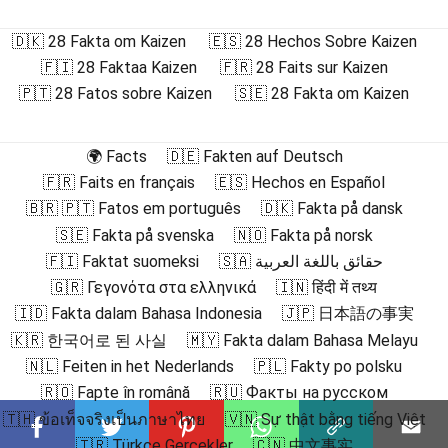
🇩🇰 28 Fakta om Kaizen
🇪🇸 28 Hechos Sobre Kaizen
🇫🇮 28 Faktaa Kaizen
🇫🇷 28 Faits sur Kaizen
🇵🇹 28 Fatos sobre Kaizen
🇸🇪 28 Fakta om Kaizen
🌍 Facts
🇩🇪 Fakten auf Deutsch
🇫🇷 Faits en français
🇪🇸 Hechos en Español
🇧🇷 🇵🇹 Fatos em português
🇩🇰 Fakta på dansk
🇸🇪 Fakta på svenska
🇳🇴 Fakta på norsk
🇫🇮 Faktat suomeksi
🇸🇦 حقائق باللغة العربية
🇬🇷 Γεγονότα στα ελληνικά
🇮🇳 हिंदी में तथ्य
🇮🇩 Fakta dalam Bahasa Indonesia
🇯🇵 日本語の事実
🇰🇷 한국어로 된 사실
🇲🇾 Fakta dalam Bahasa Melayu
🇳🇱 Feiten in het Nederlands
🇵🇱 Fakty po polsku
🇷🇴 Fapte în română
🇷🇺 Факты на русском
🇹🇭 ข้อเท็จจริงเป็นภาษาไทย
🇻🇳 Sự thật bằng tiếng Việt
🇹🇷 Türkçe Gerçekler
🇨🇳 中文事实