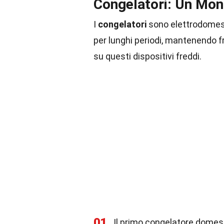
Congelatori: Un Mon
I
congelatori
sono elettrodomest
per lunghi periodi, mantenendo f
su questi dispositivi freddi.
01
Il primo congelatore domesti