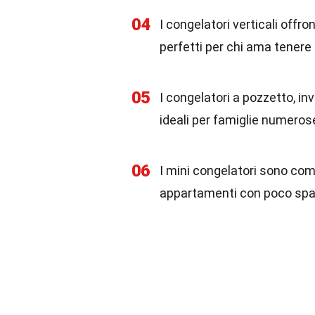
04
I congelatori verticali offro
perfetti per chi ama tenere 
05
I congelatori a pozzetto, in
ideali per famiglie numerose
06
I mini congelatori sono compa
appartamenti con poco spa