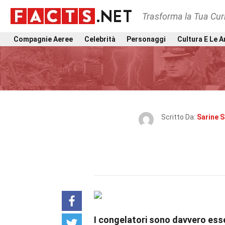
Trasforma la Tua Curi
Compagnie Aeree
Celebrità
Personaggi
Cultura E Le A
Scritto Da:
Sarine S
I congelatori sono davvero esse