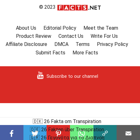
© 2023
About Us
Editorial Policy
Meet the Team
Product Review
Contact Us
Write For Us
Affiliate Disclosure
DMCA
Terms
Privacy Policy
Submit Facts
More Facts
Subscribe to our channel
🇩🇰 26 Fakta om Transpiration
🇩🇪 26 Fakten über Transpiration
🇬🇷 26 Γεγονότα για το Διαπνοή