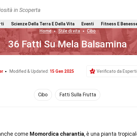
osità in Scoperta
rti
Scienze Della Terra E Della Vita
Eventi
Fitness E Beness
Home
Stile di vita
Cibo
36 Fatti Su Mela Balsamina
er
Modified & Updated:
15 Gen 2025
Verificato da Esperti
Cibo
Fatti Sulla Frutta
 anche come
Momordica charantia
, è una pianta tropica