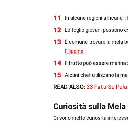
11
In alcune regioni africane, 
12
Le foglie giovani possono es
13
È comune trovare la mela bal
Filippine
.
14
Il frutto può essere marina
15
Alcuni chef utilizzano la m
READ ALSO:
33 Fatti Su Pul
Curiosità sulla Mel
Ci sono molte curiosità interess