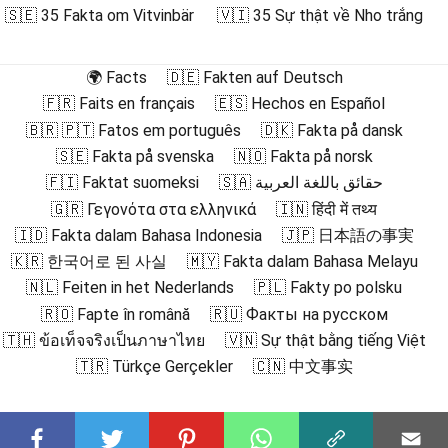
🇸🇪 35 Fakta om Vitvinbär
🇻🇮 35 Sự thật về Nho trắng
🌍 Facts
🇩🇪 Fakten auf Deutsch
🇫🇷 Faits en français
🇪🇸 Hechos en Español
🇧🇷 🇵🇹 Fatos em português
🇩🇰 Fakta på dansk
🇸🇪 Fakta på svenska
🇳🇴 Fakta på norsk
🇫🇮 Faktat suomeksi
🇸🇦 حقائق باللغة العربية
🇬🇷 Γεγονότα στα ελληνικά
🇮🇳 हिंदी में तथ्य
🇮🇩 Fakta dalam Bahasa Indonesia
🇯🇵 日本語の事実
🇰🇷 한국어로 된 사실
🇲🇾 Fakta dalam Bahasa Melayu
🇳🇱 Feiten in het Nederlands
🇵🇱 Fakty po polsku
🇷🇴 Fapte în română
🇷🇺 Факты на русском
🇹🇭 ข้อเท็จจริงเป็นภาษาไทย
🇻🇳 Sự thật bằng tiếng Việt
🇹🇷 Türkçe Gerçekler
🇨🇳 中文事实