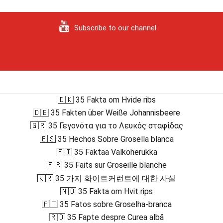
Subscribe to our channel
🇩🇰 35 Fakta om Hvide ribs
🇩🇪 35 Fakten über Weiße Johannisbeere
🇬🇷 35 Γεγονότα για το Λευκός σταφίδας
🇪🇸 35 Hechos Sobre Grosella blanca
🇫🇮 35 Faktaa Valkoherukka
🇫🇷 35 Faits sur Groseille blanche
🇰🇷 35 가지 화이트커런트에 대한 사실
🇳🇴 35 Fakta om Hvit rips
🇵🇹 35 Fatos sobre Groselha-branca
🇷🇴 35 Fapte despre Curea albă