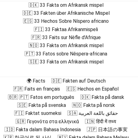
🇩🇰 33 Fakta om Afrikansk mispel
🇩🇪 33 Fakten über Afrikanische Mispel
🇪🇸 33 Hechos Sobre Níspero africano
🇫🇮 33 Faktaa Afrikanmispeli
🇫🇷 33 Faits sur Nèfle d'Afrique
🇳🇴 33 Fakta om Afrikansk mispel
🇵🇹 33 Fatos sobre Nêspera-africana
🇸🇪 33 Fakta om Afrikansk mispel
🌍 Facts
🇩🇪 Fakten auf Deutsch
🇫🇷 Faits en français
🇪🇸 Hechos en Español
🇧🇷 🇵🇹 Fatos em português
🇩🇰 Fakta på dansk
🇸🇪 Fakta på svenska
🇳🇴 Fakta på norsk
🇫🇮 Faktat suomeksi
🇸🇦 حقائق باللغة العربية
🇬🇷 Γεγονότα στα ελληνικά
🇮🇳 हिंदी में तथ्य
🇮🇩 Fakta dalam Bahasa Indonesia
🇯🇵 日本語の事実
🇰🇷 한국어로 된 사실
🇲🇾 Fakta dalam Bahasa Melayu