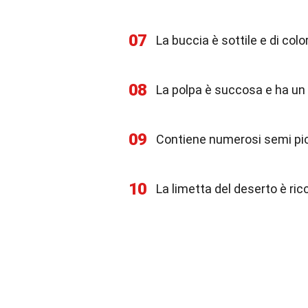
07
La buccia è sottile e di colo
08
La polpa è succosa e ha un 
09
Contiene numerosi semi picc
10
La limetta del deserto è ric