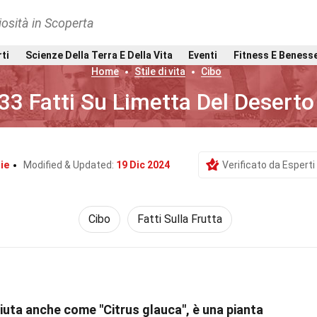
osità in Scoperta
rti
Scienze Della Terra E Della Vita
Eventi
Fitness E Beness
Home
Stile di vita
Cibo
33 Fatti Su Limetta Del Deserto
ie
Modified & Updated:
19 Dic 2024
Verificato da Esperti
Cibo
Fatti Sulla Frutta
iuta anche come "Citrus glauca", è una pianta