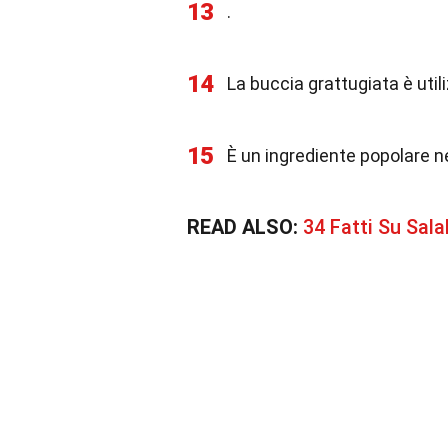
13
.
14
La buccia grattugiata è util
15
È un ingrediente popolare n
READ ALSO:
34 Fatti Su Sala