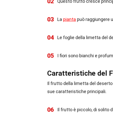
02
Questo frutto cresce princip
03
La
pianta
può raggiungere un
04
Le foglie della limetta del d
05
I fiori sono bianchi e profum
Caratteristiche del 
Il frutto della limetta del deser
sue caratteristiche principali.
06
Il frutto è piccolo, di solito